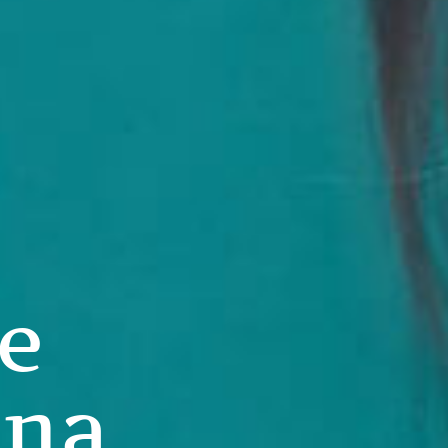
e
ona