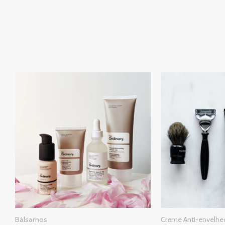
Bálsamos
Creme Anti-envelh